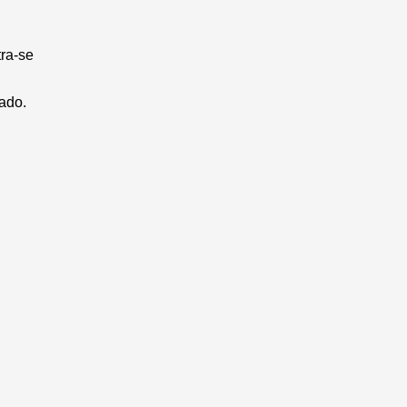
tra-se
vado.